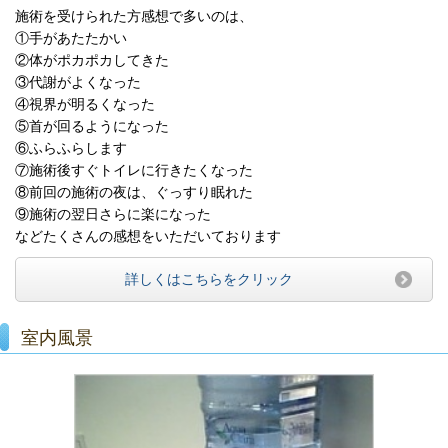
施術を受けられた方感想で多いのは、
①手があたたかい
②体がポカポカしてきた
③代謝がよくなった
④視界が明るくなった
⑤首が回るようになった
⑥ふらふらします
⑦施術後すぐトイレに行きたくなった
⑧前回の施術の夜は、ぐっすり眠れた
⑨施術の翌日さらに楽になった
などたくさんの感想をいただいております
詳しくはこちらをクリック
室内風景