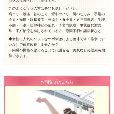
症状の改善へ向けた整体です。
このような症状の方は是非お試しください。
肩コリ・腰痛・首のこり・背中のハリ・脚のむくみ・手足の
冷え・頭痛・眼精疲労・寝違え・五十肩・更年期障害・生理
不順・不眠・自律神経の乱れ・子宮内膜症・甲状腺代謝異
常・不妊治療を検討されている方・原因不明の諸症状など。
◆女性に人気のソフトなツボ刺激による整体です！推拿（す
いな）で体質改善しませんか？
・内臓の機能を整えることで代謝促進・美肌などの効果も期
待できます。
お問合せはこちら