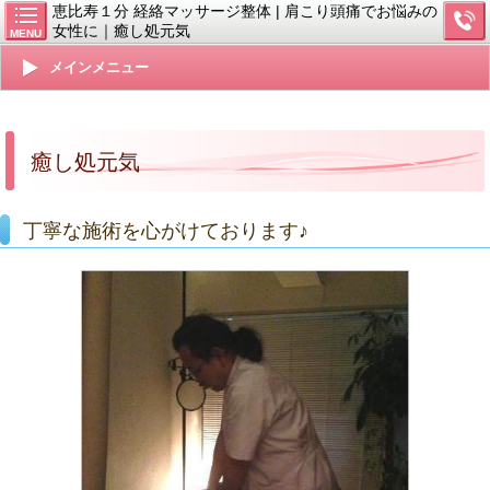
恵比寿１分 経絡マッサージ整体 | 肩こり頭痛でお悩みの
女性に｜癒し処元気
MENU
メインメニュー
癒し処元気
丁寧な施術を心がけております♪